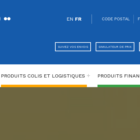
uTube
Flickr
SÉPARATEUR
HEADER LINKS
TRADUCTEUR
EN
FR
CODE POSTAL
k
er
SUIVEZ VOS ENVOIS
SIMULATEUR DE PRIX
PRODUITS COLIS ET LOGISTIQUES
PRODUITS FINAN