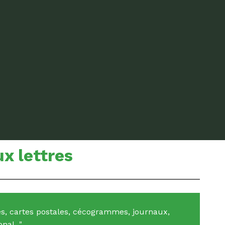
x lettres
res, cartes postales, cécogrammes, journaux,
onal.