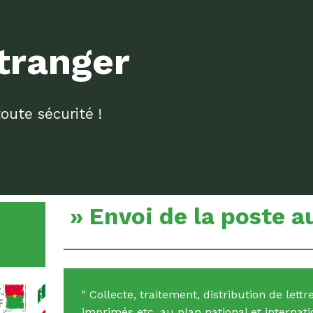
tranger
ute sécurité !
» Envoi de la poste au
Collecte, traitement, distribution de lett
imprimés etc. au plan national et internati