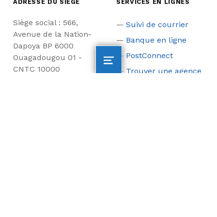
ADRESSE DU SIEGE
SERVICES EN LIGNES
Siège social : 566,
Suivi de courrier
Avenue de la Nation-
Banque en ligne
Dapoya BP 6000
PostConnect
Ouagadougou 01 -
MENU
CNTC 10000
Trouver une agence
Ouagadougou - Tél :
Simulateur de prix
(+226) 25 30 64 20/23 -
Email : dg@laposte.bf -
Burkina Faso
LIENS UTILES
NOS PRODUITS
Ministère en charge
Courriers