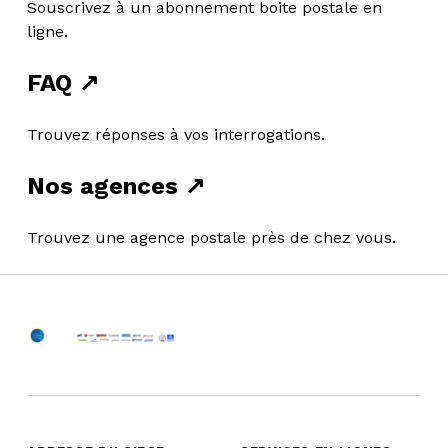
Souscrivez à un abonnement boite postale en
ligne.
FAQ ↗
Trouvez réponses à vos interrogations.
Nos agences ↗
Skip back to main navigation
Trouvez une agence postale près de chez vous.
La Poste Burkina Faso
LA POSTE BURKINA FASO – VOUS FACILITEZ LA VIE