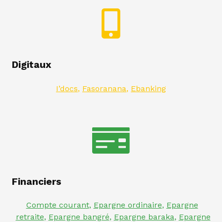
Digitaux
I’docs
,
Fasoranana
,
Ebanking
Financiers
Compte courant
,
Epargne ordinaire
,
Epargne
retraite
,
Epargne bangré
,
Epargne baraka
,
Epargne