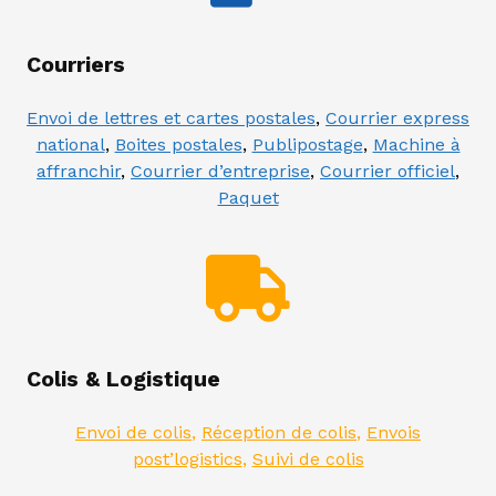
Courriers
Envoi de lettres et cartes postales
,
Courrier express
national
,
Boites postales
,
Publipostage
,
Machine à
affranchir
,
Courrier d’entreprise
,
Courrier officiel
,
Paquet
Colis & Logistique
Envoi de colis
,
Réception de colis
,
Envois
post’logistics
,
Suivi de colis