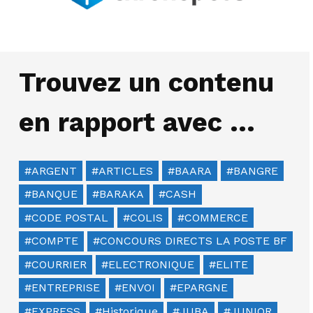
Trouvez un contenu
en rapport avec …
ARGENT
ARTICLES
BAARA
BANGRE
BANQUE
BARAKA
CASH
CODE POSTAL
COLIS
COMMERCE
COMPTE
CONCOURS DIRECTS LA POSTE BF
COURRIER
ELECTRONIQUE
ELITE
ENTREPRISE
ENVOI
EPARGNE
EXPRESS
Historique
JUBA
JUNIOR