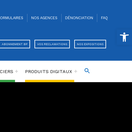
FORMULAIRES
NOS AGENCES
DÉNONCIATION
FAQ
Ouvrir la barre d’outils
ABONNEMENT BP
VOS RECLAMATIONS
NOS EXPOSITIONS
CIERS
PRODUITS DIGITAUX