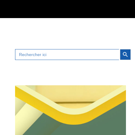
SEARCH BUT
Search
for: