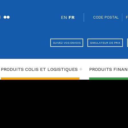
uTube
Flickr
SÉPARATEUR
HEADER LINKS
TRADUCTEUR
EN
FR
CODE POSTAL
k
er
SUIVEZ VOS ENVOIS
SIMULATEUR DE PRIX
PRODUITS COLIS ET LOGISTIQUES
PRODUITS FINAN