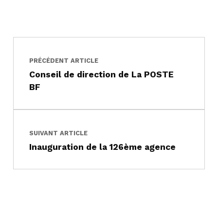
Navigation de l’article
Skip back to main navigation
PRÉCÉDENT ARTICLE
Conseil de direction de La POSTE
BF
SUIVANT ARTICLE
Inauguration de la 126ème agence