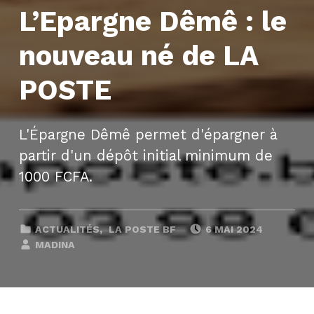
L’Epargne Dêmê : le
nouveau né de LA
POSTE
L'Épargne Dêmê permet d'épargner à
partir d'un dépôt initial minimum de
1000 FCFA.
POSTÉ SUR :
CLASSÉ DANS :
,
ACTUALITÉS
LA POSTE BF
6 MAI 2024
ÉCRIT PAR :
MADINA